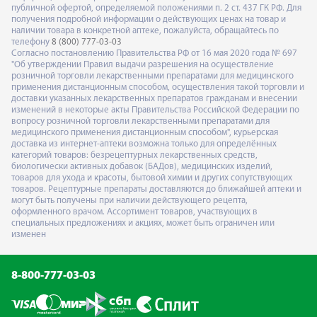
публичной офертой, определяемой положениями п. 2 ст. 437 ГК РФ. Для
получения подробной информации о действующих ценах на товар и
наличии товара в конкретной аптеке, пожалуйста, обращайтесь по
телефону
8 (800) 777-03-03
Согласно постановлению Правительства РФ от 16 мая 2020 года № 697
"Об утверждении Правил выдачи разрешения на осуществление
розничной торговли лекарственными препаратами для медицинского
применения дистанционным способом, осуществления такой торговли и
доставки указанных лекарственных препаратов гражданам и внесении
изменений в некоторые акты Правительства Российской Федерации по
вопросу розничной торговли лекарственными препаратами для
медицинского применения дистанционным способом", курьерская
доставка из интернет-аптеки возможна только для определённых
категорий товаров: безрецептурных лекарственных средств,
биологически активных добавок (БАДов), медицинских изделий,
товаров для ухода и красоты, бытовой химии и других сопутствующих
товаров. Рецептурные препараты доставляются до ближайшей аптеки и
могут быть получены при наличии действующего рецепта,
оформленного врачом. Ассортимент товаров, участвующих в
специальных предложениях и акциях, может быть ограничен или
изменен
8-800-777-03-03