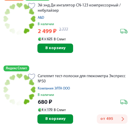
Эй энд Ди ингалятор CN-123 компрессорный /
небулайзер
A&D
В наличии
2 777
2 499
₽
4 ×
625
В Сплит
В корзину
Яндекс Сплит
Сателлит тест-полоски для глюкометра Экспресс
№50
Компания ЭЛТА ООО
В наличии
680
₽
4 ×
170
В Сплит
В корзину
от
495