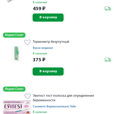
В наличии
459
₽
В корзину
Яндекс Сплит
Термометр безртутный
Вукси медикал
В наличии
375
₽
В корзину
Яндекс Сплит
Эвитест тест-полоска для определения
беременности
Санавита Фармасьютикалс Гмбх
В наличии