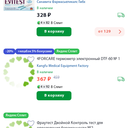
Санавита Фармасьютикалс Гмбх
В наличии
328
₽
4 ×
82
В Сплит
В корзину
от
129
-20%
+кешбэк 5% бонусами
Яндекс Сплит
4FORCARE термометр электронный DTF-60 № 1
Kangfu Medical Equipment Factory
В наличии
459
367
₽
4 ×
92
В Сплит
В корзину
Яндекс Сплит
Фраутест Двойной Контроль тест для