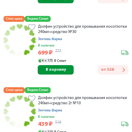
Стоп-цена
Яндекс Сплит
Долфин устройство для промывания носоглотки
240мл+средство №30
Зентива Фарма
В наличии
777
699
₽
4 ×
175
В Сплит
В корзину
от
526
Стоп-цена
Яндекс Сплит
Долфин устройство для промывания носоглотки
240мл+средство 2г №10
Зентива Фарма
В наличии
516
439
₽
4 ×
110