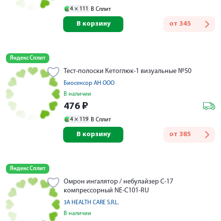
4 ×
111
В Сплит
В корзину
от
345
Яндекс Сплит
Тест-полоски Кетоглюк-1 визуальные №50
Биосенсор АН ООО
В наличии
476
₽
4 ×
119
В Сплит
В корзину
от
385
Яндекс Сплит
Омрон ингалятор / небулайзер С-17
компрессорный NE-C101-RU
3A HEALTH CARE S.R.L.
В наличии