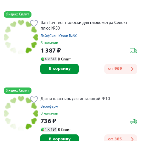
Яндекс Сплит
Ван Тач тест-полоски для глюкометра Селект
плюс №50
ЛайфСкан Юроп ГмбХ
В наличии
1 387
₽
4 ×
347
В Сплит
В корзину
от
969
Яндекс Сплит
Дыши пластырь для ингаляций №10
Верофарм
В наличии
736
₽
4 ×
184
В Сплит
В корзину
от
385