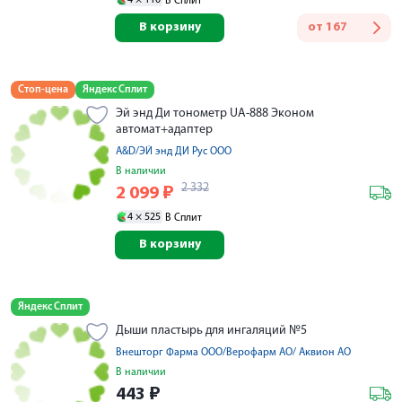
В Сплит
В корзину
от
167
Стоп-цена
Яндекс Сплит
Эй энд Ди тонометр UA-888 Эконом
автомат+адаптер
A&D/ЭЙ энд ДИ Рус ООО
В наличии
2 332
2 099
₽
4 ×
525
В Сплит
В корзину
Яндекс Сплит
Дыши пластырь для ингаляций №5
Внешторг Фарма ООО/Верофарм АО/ Аквион АО
В наличии
443
₽