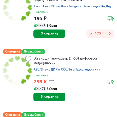
определения беременности №2
Axiom GmbH/Атлас Линк Бейджинг Текнолоджи Ко.,Лтд.
В наличии
195
₽
4 ×
49
В Сплит
В корзину
от
175
Стоп-цена
Яндекс Сплит
Эй энд Ди термометр DT-501 цифровой
медицинский
A&D/ЭЙ энд ДИ Рус ООО/Вега Технолоджиз Инк
В наличии
352
299
₽
4 ×
75
В Сплит
В корзину
Стоп-цена
Яндекс Сплит