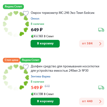
Яндекс Сплит
Омрон термометр MC-246 Эко Темп Бейсик
Omron
В наличии
649
₽
4 ×
163
В Сплит
В корзину
от
584
Стоп-цена
Яндекс Сплит
Долфин средство для промывания носоглотки
для устройства емкостью 240мл 2г №30
Зентива Фарма
В наличии
610
549
₽
4 ×
138
В Сплит
В корзину
от
440