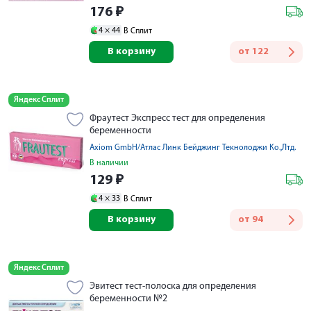
176
₽
4 ×
44
В Сплит
В корзину
от
122
Яндекс Сплит
Фраутест Экспресс тест для определения
беременности
Axiom GmbH/Атлас Линк Бейджинг Текнолоджи Ко.,Лтд.
В наличии
129
₽
4 ×
33
В Сплит
В корзину
от
94
Яндекс Сплит
Эвитест тест-полоска для определения
беременности №2