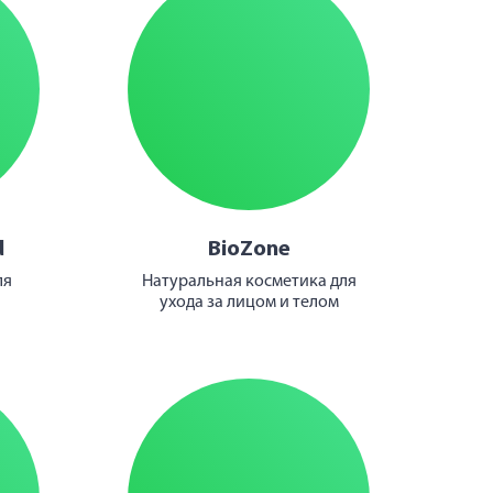
d
BioZone
ля
Натуральная косметика для
ухода за лицом и телом