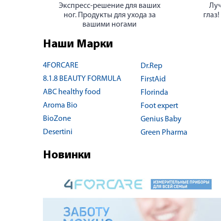
Экспресс-решение для ваших
Луч
ног. Продукты для ухода за
глаз!
вашими ногами
Наши Марки
4FORCARE
Dr.Rep
8.1.8 BEAUTY FORMULA
FirstAid
ABC healthy food
Florinda
Aroma Bio
Foot expert
BioZone
Genius Baby
Desertini
Green Pharma
Новинки