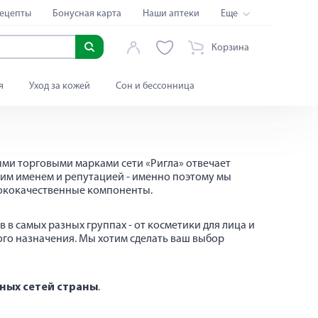
ецепты
Бонусная карта
Наши аптеки
Еще
Корзина
я
Уход за кожей
Сон и бессонница
ыми торговыми марками сети «Ригла» отвечает
жим именем и репутацией - именно поэтому мы
сококачественные компоненты.
в самых разных группах - от косметики для лица и
ого назначения. Мы хотим сделать ваш выбор
чных сетей страны
.