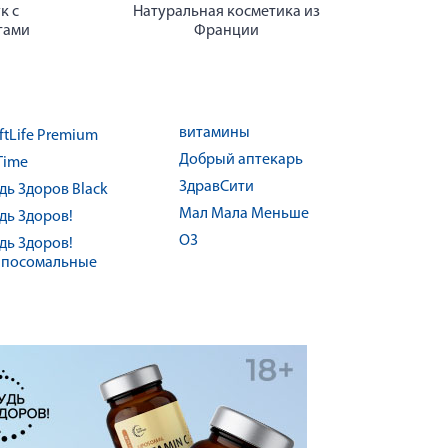
к с
Натуральная косметика из
тами
Франции
витамины
ftLife Premium
Добрый аптекарь
Time
ЗдравСити
дь Здоров Black
Мал Мала Меньше
дь Здоров!
О3
дь Здоров!
посомальные