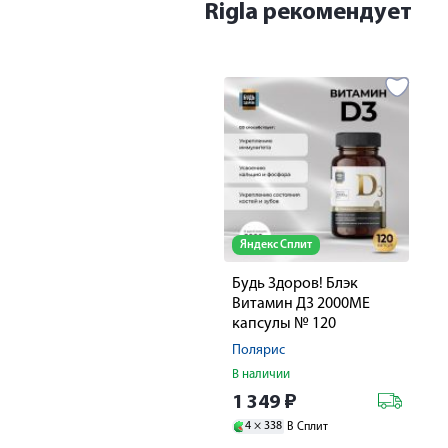
Rigla рекомендует
Яндекс Сплит
Будь Здоров! Блэк
Витамин Д3 2000МЕ
капсулы № 120
Полярис
В наличии
1 349
₽
4 ×
338
В Сплит