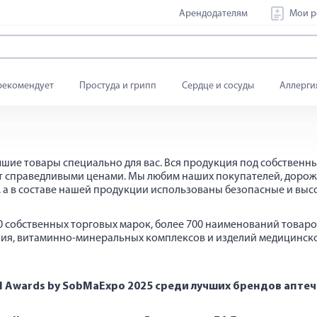
Арендодателям
Мои р
рекомендует
Простуда и грипп
Сердце и сосуды
Аллерги
учшие товары специально для вас. Вся продукция под собственн
ует справедливыми ценами. Мы любим наших покупателей, доро
 а в составе нашей продукции использованы безопасные и вы
собственных торговых марок, более 700 наименований товаров 
ания, витаминно-минеральных комплексов и изделий медицинск
el Awards by SobMaExpo 2025 среди лучших брендов апте