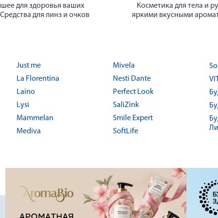
шее для здоровья ваших
Косметика для тела и ру
 Средства для линз и очков
яркими вкусными арома
Just me
Mivela
So
La Florentina
Nesti Dante
VI
Laino
Perfect Look
Бу
Lysi
SaliZink
Бу
Mammelan
Smile Expert
Бу
Ли
Mediva
SoftLife