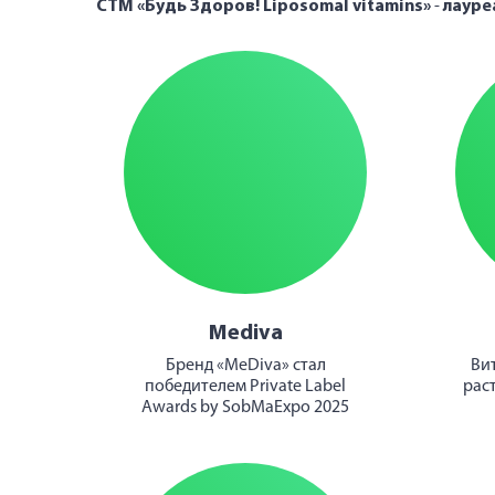
СТМ «Будь Здоров! Liposomal vitamins»
-
лауре
Mediva
Бренд «MeDiva» стал
Ви
победителем Private Label
рас
Awards by SobMaExpo 2025