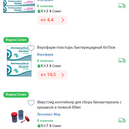
Верофарм
В наличии
4 ×
2
В Сплит
от
4,4
Яндекс Сплит
Верофарм пластырь бактерицидный 6х10см
Верофарм
В наличии
4 ×
3
В Сплит
от
10,5
Яндекс Сплит
Ферстэйд контейнер для сбора биоматериала с
крышкой и ложкой 60мл
Литопласт-Мед
В наличии
4 ×
7
В Сплит