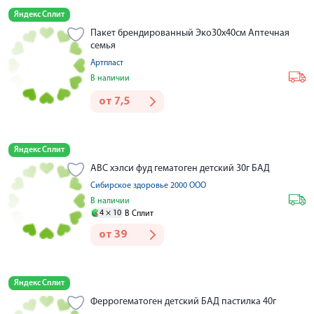
Яндекс Сплит
Пакет брендированный Эко30х40см Аптечная
семья
Артпласт
В наличии
от
7,5
Яндекс Сплит
АВС хэлси фуд гематоген детский 30г БАД
Сибирское здоровье 2000 ООО
В наличии
4 ×
10
В Сплит
от
39
Яндекс Сплит
Феррогематоген детский БАД пастилка 40г