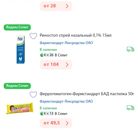
от
28
Яндекс Сплит
Риностоп спрей назальный 0,1% 15мл
Фармстандарт-Лексредства ОАО
В наличии
4 ×
26
В Сплит
от
104
Яндекс Сплит
Феррогематоген-Фармстандарт БАД пастилка 50г
Фармстандарт-Лексредства ОАО
В наличии
4 ×
13
В Сплит
от
49,5