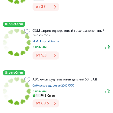
от
37
Яндекс Сплит
СФМ шприц одноразовый трехкомпонентный
3мл с иглой
SFM Hospital Product
В наличии
от
9,3
Яндекс Сплит
АВС хэлси фуд гематоген детский 50г БАД
Сибирское здоровье 2000 ООО
В наличии
4 ×
18
В Сплит
от
68,5