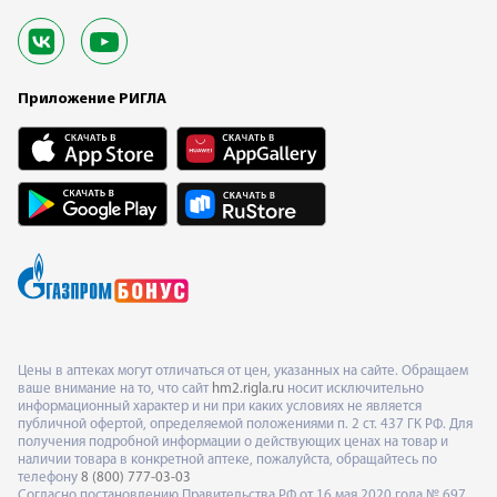
Приложение РИГЛА
Цены в аптеках могут отличаться от цен, указанных на сайте. Обращаем
ваше внимание на то, что сайт
hm2.rigla.ru
носит исключительно
информационный характер и ни при каких условиях не является
публичной офертой, определяемой положениями п. 2 ст. 437 ГК РФ. Для
получения подробной информации о действующих ценах на товар и
наличии товара в конкретной аптеке, пожалуйста, обращайтесь по
телефону
8 (800) 777-03-03
Согласно постановлению Правительства РФ от 16 мая 2020 года № 697