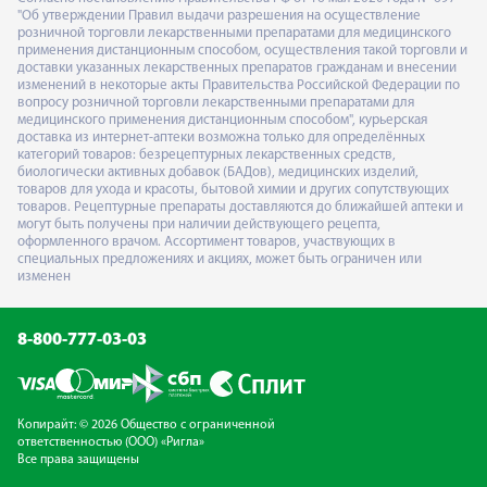
"Об утверждении Правил выдачи разрешения на осуществление
розничной торговли лекарственными препаратами для медицинского
применения дистанционным способом, осуществления такой торговли и
доставки указанных лекарственных препаратов гражданам и внесении
изменений в некоторые акты Правительства Российской Федерации по
вопросу розничной торговли лекарственными препаратами для
медицинского применения дистанционным способом", курьерская
доставка из интернет-аптеки возможна только для определённых
категорий товаров: безрецептурных лекарственных средств,
биологически активных добавок (БАДов), медицинских изделий,
товаров для ухода и красоты, бытовой химии и других сопутствующих
товаров. Рецептурные препараты доставляются до ближайшей аптеки и
могут быть получены при наличии действующего рецепта,
оформленного врачом. Ассортимент товаров, участвующих в
специальных предложениях и акциях, может быть ограничен или
изменен
8-800-777-03-03
Копирайт: © 2026 Общество с ограниченной
ответственностью (ООО) «Ригла»
Все права защищены