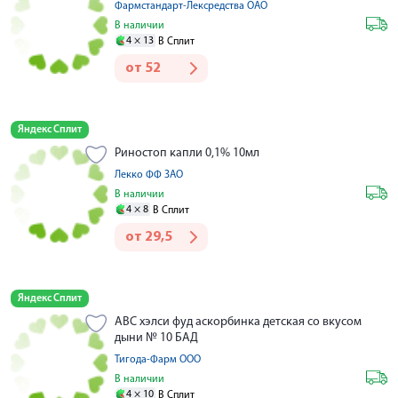
Фармстандарт-Лексредства ОАО
В наличии
4 ×
13
В Сплит
от
52
Яндекс Сплит
Риностоп капли 0,1% 10мл
Лекко ФФ ЗАО
В наличии
4 ×
8
В Сплит
от
29,5
Яндекс Сплит
АВС хэлси фуд аскорбинка детская со вкусом
дыни № 10 БАД
Тигода-Фарм ООО
В наличии
4 ×
10
В Сплит