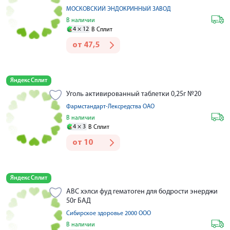
МОСКОВСКИЙ ЭНДОКРИННЫЙ ЗАВОД
В наличии
4 ×
12
В Сплит
от
47,5
Яндекс Сплит
Уголь активированный таблетки 0,25г №20
Фармстандарт-Лексредства ОАО
В наличии
4 ×
3
В Сплит
от
10
Яндекс Сплит
АВС хэлси фуд гематоген для бодрости энерджи
50г БАД
Сибирское здоровье 2000 ООО
В наличии