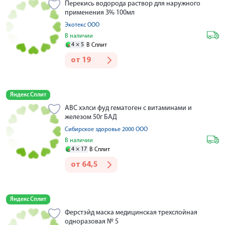
Перекись водорода раствор для наружного
применения 3% 100мл
Экотекс ООО
В наличии
4 ×
5
В Сплит
от
19
Яндекс Сплит
АВС хэлси фуд гематоген с витаминами и
железом 50г БАД
Сибирское здоровье 2000 ООО
В наличии
4 ×
17
В Сплит
от
64,5
Яндекс Сплит
Ферстэйд маска медицинская трехслойная
одноразовая № 5