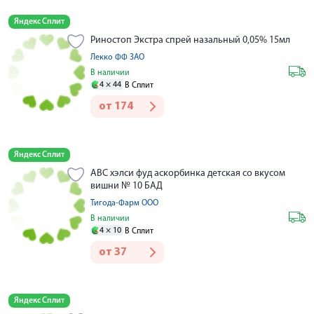
Яндекс Сплит
Риностоп Экстра спрей назальный 0,05% 15мл
Лекко ФФ ЗАО
В наличии
4 ×
44
В Сплит
от
174
Яндекс Сплит
АВС хэлси фуд аскорбинка детская со вкусом
вишни № 10 БАД
Тигода-Фарм ООО
В наличии
4 ×
10
В Сплит
от
37
Яндекс Сплит