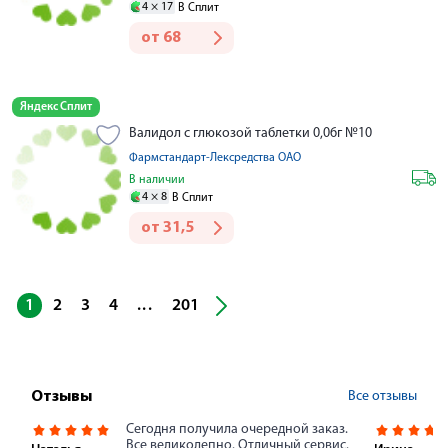
4 ×
17
В Сплит
от
68
Яндекс Сплит
Валидол с глюкозой таблетки 0,06г №10
Фармстандарт-Лексредства ОАО
В наличии
4 ×
8
В Сплит
от
31,5
...
1
2
3
4
201
Все отзывы
Отзывы
Сегодня получила очередной заказ.
Все великолепно. Отличный сервис.