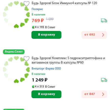
Будь Здоров! Блэк Иммуно4 капсулы № 120
Полярис
В наличии
1 099
769
₽
4 ×
193
В Сплит
В корзину
от
692
Яндекс Сплит
Будь Здоров! Комплекс 5 гидрокситриптофана и
витаминов группы В капсулы №60
Внешторг Фарма ООО
В наличии
1 249
₽
4 ×
313
В Сплит
В корзину
от
847