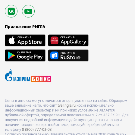
Приложение РИГЛА
Цены в аптеках могут отличаться от цен, указанных на сайте. Обращаем
ваше внимание на то, что сайт
tver.rigla.ru
носит исключительно
информационный характер и ни при каких условиях не является
публичной офертой, определяемой положениями п. 2 ст. 437 ГК РФ. Для
получения подробной информации о действующих ценах на товар и
наличии товара в конкретной аптеке, пожалуйста, обращайтесь по
телефону
8 (800) 777-03-03
Согласно постановлению Правительства РФ от 16 мая 2020 года № 697