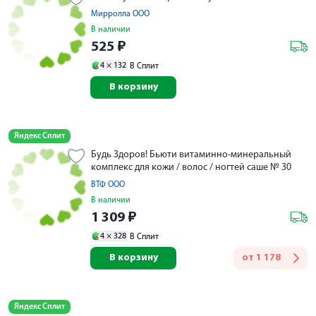
Мирролла ООО
В наличии
525
₽
4 ×
132
В Сплит
В корзину
Яндекс Сплит
Будь Здоров! Бьюти витаминно-минеральный
комплекс для кожи / волос / ногтей саше № 30
ВТФ ООО
В наличии
1 309
₽
4 ×
328
В Сплит
В корзину
от
1 178
Яндекс Сплит