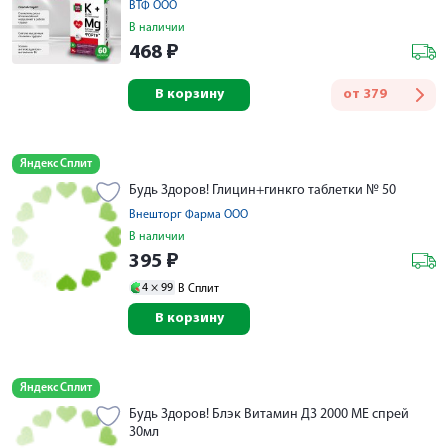
ВТФ ООО
В наличии
468
₽
В корзину
от
379
Яндекс Сплит
Будь Здоров! Глицин+гинкго таблетки № 50
Внешторг Фарма ООО
В наличии
395
₽
4 ×
99
В Сплит
В корзину
Яндекс Сплит
Будь Здоров! Блэк Витамин Д3 2000 МЕ спрей
30мл