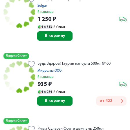
Solgar
В наличии
1 250
₽
4 ×
313
В Сплит
В корзину
Яндекс Сплит
Будь Здоров! Таурин капсулы 500мг № 60
Мирролла ООО
В наличии
935
₽
4 ×
234
В Сплит
В корзину
от
422
Яндекс Сплит
Ригла Сульсен Форте шампунь 250мл