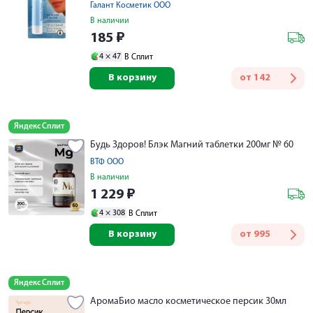
Галант Косметик ООО
В наличии
185
₽
4 ×
47
В Сплит
В корзину
от
142
Яндекс Сплит
Будь Здоров! Блэк Магний таблетки 200мг № 60
ВТФ ООО
В наличии
1 229
₽
4 ×
308
В Сплит
В корзину
от
995
Яндекс Сплит
АромаБио масло косметическое персик 30мл