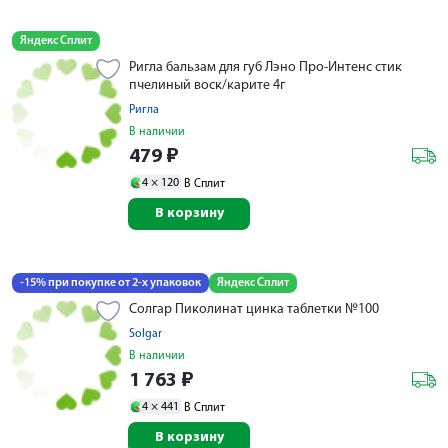
Яндекс Сплит
Ригла бальзам для губ Лэно Про-Интенс стик
пчелиный воск/карите 4г
Ригла
В наличии
479
₽
4 ×
120
В Сплит
В корзину
-15% при покупке от 2-х упаковок
Яндекс Сплит
Солгар Пиколинат цинка таблетки №100
Solgar
В наличии
1 763
₽
4 ×
441
В Сплит
В корзину