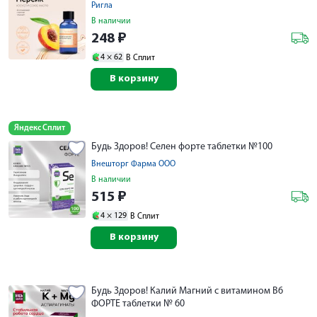
Ригла
В наличии
248
₽
4 ×
62
В Сплит
В корзину
Яндекс Сплит
Будь Здоров! Селен форте таблетки №100
Внешторг Фарма ООО
В наличии
515
₽
4 ×
129
В Сплит
В корзину
Будь Здоров! Калий Магний с витамином B6
ФОРТЕ таблетки № 60