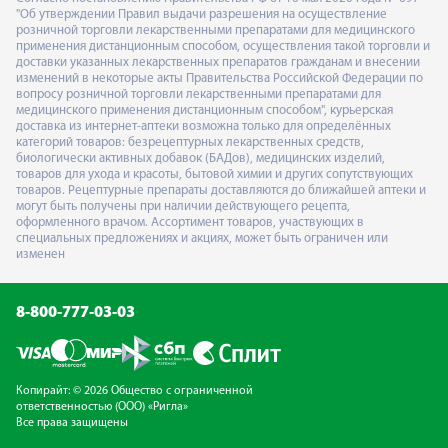
"Об утверждении Правил выдачи разрешения на осуществление
розничной торговли лекарственными препаратами для медицинского
применения дистанционным способом, осуществления такой торговли и
доставки указанных лекарственных препаратов гражданам и внесении
изменений в некоторые акты Правительства Российской Федерации по
вопросу розничной торговли лекарственными препаратами для
медицинского применения дистанционным способом", курьерская
доставка из интернет-аптеки возможна только для определённых
категорий товаров: безрецептурных лекарственных средств,
биологически активных добавок (БАДов), медицинских изделий,
товаров для ухода и красоты, бытовой химии и других сопутствующих
товаров. Рецептурные препараты доставляются до ближайшей аптеки и
могут быть получены при наличии действующего рецепта,
оформленного врачом. Ассортимент товаров, участвующих в
специальных предложениях и акциях, может быть ограничен или
изменен
8-800-777-03-03
Копирайт: © 2026 Общество с ограниченной
ответственностью (ООО) «Ригла»
Все права защищены