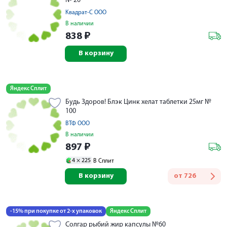
№ 20
Квадрат-С ООО
В наличии
838
₽
В корзину
Яндекс Сплит
Будь Здоров! Блэк Цинк хелат таблетки 25мг №
100
ВТФ ООО
В наличии
897
₽
4 ×
225
В Сплит
В корзину
от
726
-15% при покупке от 2-х упаковок
Яндекс Сплит
Солгар рыбий жир капсулы №60