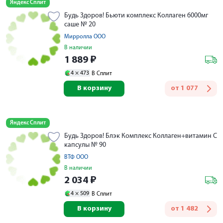
Яндекс Сплит
Будь Здоров! Бьюти комплекс Коллаген 6000мг
саше № 20
Мирролла ООО
В наличии
1 889
₽
4 ×
473
В Сплит
В корзину
от
1 077
Яндекс Сплит
Будь Здоров! Блэк Комплекс Коллаген+витамин С
капсулы № 90
ВТФ ООО
В наличии
2 034
₽
4 ×
509
В Сплит
В корзину
от
1 482