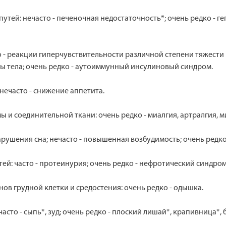
ей: нечасто - печеночная недостаточность*; очень редко - гепа
о - реакции гиперчувствительности различной степени тяжест
ы тела; очень редко - аутоиммунный инсулиновый синдром.
нечасто - снижение аппетита.
и соединительной ткани: очень редко - миалгия, артралгия, м
рушения сна; нечасто - повышенная возбудимость; очень редко 
й: часто - протеинурия; очень редко - нефротический синдром
ов грудной клетки и средостения: очень редко - одышка.
сто - сыпь*, зуд; очень редко - плоский лишай*, крапивница*,