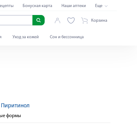
ецепты
Бонусная карта
Наши аптеки
Еще
Корзина
я
Уход за кожей
Сон и бессонница
:
Пиритинол
ные формы