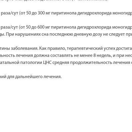
-3 раза/сут (от 50 до 300 мг пиритинола дигидрохлорида моногид
-3 раза/сут (от 50 до 600 мг пиритинола дигидрохлорида моногид
ды. При нарушениях сна последнюю дневную дозу не следует пр
тины заболевания. Как правило, терапевтический успех достига
льность лечения должна составлять не менее 8 недель, и при н
тальной патологии ЦНС средняя продолжительность лечения со
ний для дальнейшего лечения.