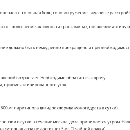
 нечасто - головная боль, головокружение, вкусовые расстройс
сто - повышение активности трансаминаз, появление антинукле
ение должно быть немедленно прекращено и при необходимост
лений возрастает. Необходимо обратиться к врачу.
, приеме активированного угля.
 (600 мг пиритинола дигидрохлорида моногидрата в сутки).
пензии в сутки в течение месяца, доза принимается утром. Нач
а суточная доза не достигнет 5 мл (1 чайной ложки).