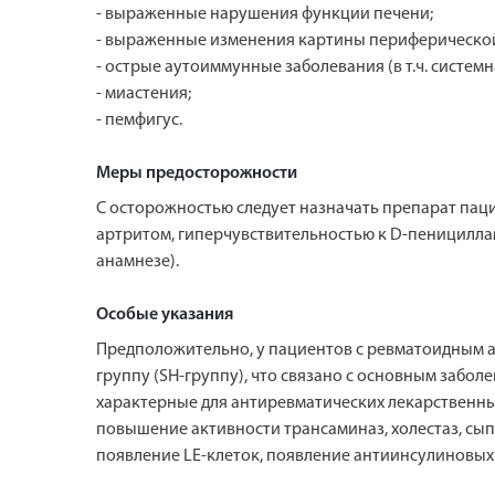
- выраженные нарушения функции печени;
- выраженные изменения картины периферической
- острые аутоиммунные заболевания (в т.ч. системн
- миастения;
- пемфигус.
Меры предосторожности
С осторожностью следует назначать препарат пац
артритом, гиперчувствительностью к D-пеницилла
анамнезе).
Особые указания
Предположительно, у пациентов с ревматоидным 
группу (SH-группу), что связано с основным забол
характерные для антиревматических лекарственны
повышение активности трансаминаз, холестаз, сып
появление LE-клеток, появление антиинсулиновых 