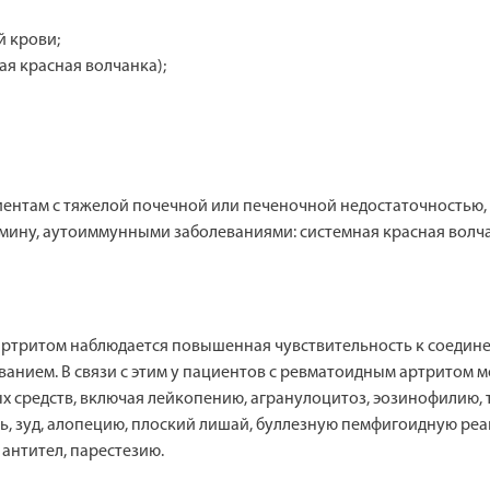
 крови;
ая красная волчанка);
иентам с тяжелой почечной или печеночной недостаточностью
мину, аутоиммунными заболеваниями: системная красная волчан
артритом наблюдается повышенная чувствительность к соедин
еванием. В связи с этим у пациентов с ревматоидным артритом 
х средств, включая лейкопению, агранулоцитоз, эозинофилию
ь, зуд, алопецию, плоский лишай, буллезную пемфигоидную ре
антител, парестезию.