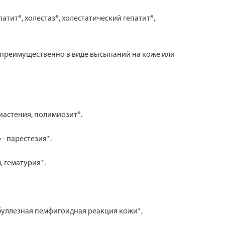
тит*, холестаз*, холестатический гепатит*,
и преимущественно в виде высыпаний на коже или
иастения, полимиозит*.
- парестезия*.
, гематурия*.
 буллезная пемфигоидная реакция кожи*,