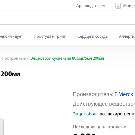
Арендодателям
Мои р
рекомендует
Простуда и грипп
Сердце и сосуды
Аллерги
Ноотропные
Энцефабол суспензия 80,5мг/5мл 200мл
 200мл
Производитель:
E.Merck
Действующее вещество
Энцефабол
- все лекарствен
Последняя цена продажи