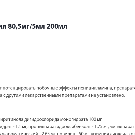
я 80,5мг/5мл 200мл
потенцировать побочные эффекты пеницилламина, препаратов
 с другими лекарственными препаратами не установлено.
 пиритинола дигидрохлорида моногидрата 100 мг
рат - 1.1 мг, пропилпарагидроксибензоат - 1.75 мг, метилпара
рум ароматический - 2.65 мг, повидон - 50 мг, кремния диоксид кол