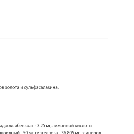
 золота и сульфасалазина.
гидроксибензоат - 3.25 мг, лимонной кислоты
лоидный - 50 мг, гиэтеллоза - 36.805 мг, глицерол