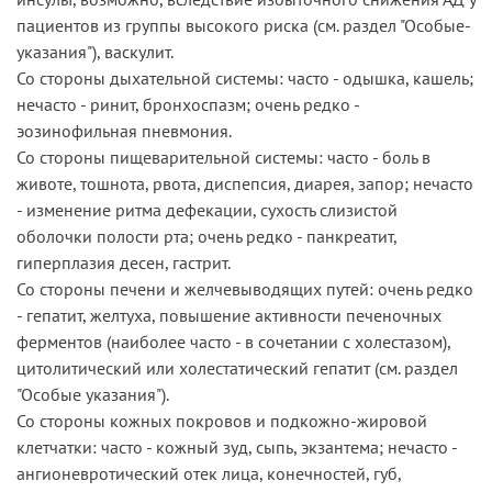
пациентов из группы высокого риска (см.­ раздел­ "Особые­
указания"), васкулит.
Со стороны дыхательной системы: часто - одышка, кашель;
нечасто - ринит, бронхоспазм; очень редко -
эозинофильная пневмония.
Со стороны пищеварительной системы: часто - боль в
животе, тошнота, рвота, диспепсия, диарея, запор; нечасто
- изменение ритма дефекации, сухость слизистой
оболочки полости рта; очень редко - панкреатит,
гиперплазия десен, гастрит.
Со стороны печени и желчевыводящих путей: очень редко
- гепатит, желтуха, повышение активности печеночных
ферментов (наиболее часто - в сочетании с холестазом),
цитолитический или холестатический гепатит (см. ­раздел
­"Особые­ указания").
Со стороны кожных покровов и подкожно-жировой
клетчатки: часто - кожный зуд, сыпь, экзантема; нечасто -
ангионевротический отек лица, конечностей, губ,