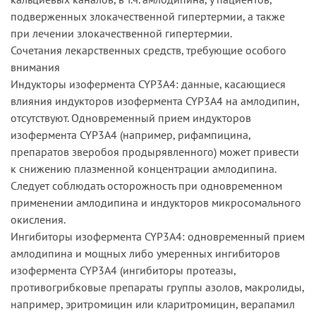
подверженных злокачественной гипертермии, а также
при лечении злокачественной гипертермии.
Сочетания лекарственных средств, требующие особого
внимания
Индукторы изофермента CYP3A4: данные, касающиеся
влияния индукторов изофермента CYP3A4 на амлодипин,
отсутствуют. Одновременный прием индукторов
изофермента CYP3A4 (например, рифампицина,
препаратов зверобоя продырявленного) может привести
к снижению плазменной концентрации амлодипина.
Следует соблюдать осторожность при одновременном
применении амлодипина и индукторов микросомального
окисления.
Ингибиторы изофермента CYP3A4: одновременный прием
амлодипина и мощных либо умеренных ингибиторов
изофермента CYP3A4 (ингибиторы протеазы,
противогрибковые препараты группы азолов, макролиды,
например, эритромицин или кларитромицин, верапамил