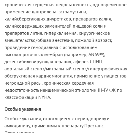
хроническая сердечная недостаточность, одновременное
применение дантролена, эстрамустина,
калийсберегающих диуретиков, препаратов калия,
калийсодержащих заменителей пищевой соли и
препаратов лития, гиперкалиемия, хирургическое
вмешательство/общая анестезия, пожилой возраст,
проведение гемодиализа с использованием
высокопроточных мембран (например, AN69®),
десенсибилизирующая терапия, аферез ЛПНП,
аортальный стеноз/митральный стеноз/гипертрофическая
обструктивная кардиомиопатия, применение у пациентов
негроидной расы, хроническая сердечная
недостаточность неишемической этиологии III-IV ФК по
классификации NYHA.
Особые указания
Особые указания, относящиеся к периндоприлу и
амлодипину, применимы к препарату Престанс.
Периндоприл