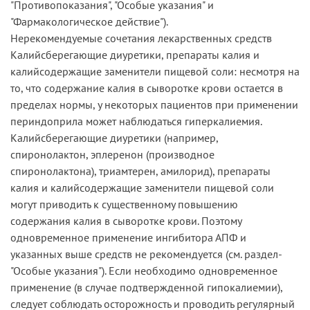
"Противопоказания", "Особые­ указания"­ и
­"Фармакологическое действие").
Нерекомендуемые сочетания лекарственных средств
Калийсберегающие диуретики, препараты калия и
калийсодержащие заменители пищевой соли: несмотря на
то, что содержание калия в сыворотке крови остается в
пределах нормы, у некоторых пациентов при применении
периндоприла может наблюдаться гиперкалиемия.
Калийсберегающие диуретики (например,
спиронолактон,­ эплеренон ­(производное
спиронолактона),­ триамтерен, ­амилорид), препараты
калия и калийсодержащие заменители пищевой соли
могут приводить к существенному повышению
содержания калия в сыворотке крови. Поэтому
одновременное применение ингибитора АПФ и
указанных выше средств не рекомендуется ­(см. ­раздел­
"Особые­ указания"). Если необходимо одновременное
применение (в случае подтвержденной гипокалиемии),
следует соблюдать осторожность и проводить регулярный