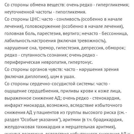
Со стороны обмена веществ: очень редко - гипергликемия;
неуточненной частоты - гипогликемия.
Со стороны ЦНС: часто - сонливость (особенно в начале
лечения), головокружение (особенно в начале лечения),
головная боль, парестезия, вертиго; нечасто - бессонница,
лабильность настроения (включая тревожность),
нарушение сна, тремор, гипестезия, депрессия, обморок;
редко - спутанность сознания; очень редко -
периферическая невропатия, гипертонус.
Со стороны органов чувств: часто - нарушения зрения
(включая диплопию), шум в ушах.
Со стороны сердечно-сосудистой системы: часто -
ощущение сердцебиения, приливы крови к коже лица,
выраженное снижение АД; очень редко - стенокардия,
инфаркт миокарда, возможно, вследствие избыточного
снижения АД у пациентов из группы высокого риска (см. ­
раздел­ "Особые­ указания"), аритмии (в т.ч. брадикардия,
желудочковая тахикардия и мерцательная аритмия),
инсульт, возможно, вследствие избыточного снижения АД у