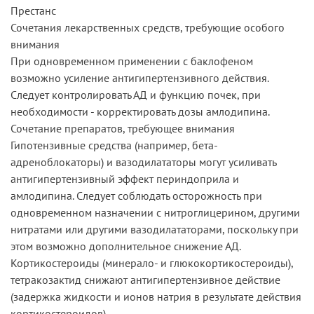
Престанс
Сочетания лекарственных средств, требующие особого
внимания
При одновременном применении с баклофеном
возможно усиление антигипертензивного действия.
Следует контролировать АД и функцию почек, при
необходимости - корректировать дозы амлодипина.
Сочетание препаратов, требующее внимания
Гипотензивные средства (например, бета-
адреноблокаторы) и вазодилататоры могут усиливать
антигипертензивный эффект периндоприла и
амлодипина. Следует соблюдать осторожность при
одновременном назначении с нитроглицерином, другими
нитратами или другими вазодилататорами, поскольку при
этом возможно дополнительное снижение АД.
Кортикостероиды (минерало- и глюкокортикостероиды),
тетракозактид снижают антигипертензивное действие
(задержка жидкости и ионов натрия в результате действия
кортикостероидов).