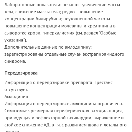
Лабораторные показатели: нечасто - увеличение массы
тела, снижение массы тела; редко - повышение
концентрации билирубина; неуточненной частоты -
повышение концентрации мочевины и креатинина в
сыворотке крови, гиперкалиемия (см. ­раздел­ "Особые­
указания").
Дополнительные данные по амлодипину:
зарегистрированы отдельные случаи экстрапирамидного
синдрома.
Передозировка
Информация о передозировке препарата Престанс
отсутствует.
Амлодипин
Информация о передозировке амлодипина ограничена.
Симптомы: чрезмерная периферическая вазодилатация,
приводящая к рефлекторной тахикардии, выраженное и
стойкое снижение АД, в т.ч. с развитием шока и летального
исхода.