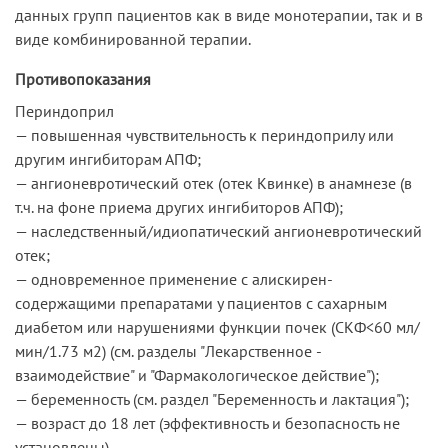
данных групп пациентов как в виде монотерапии, так и в
виде комбинированной терапии.
Противопоказания
Периндоприл
— повышенная чувствительность к периндоприлу или
другим ингибиторам АПФ;
— ангионевротический отек (отек Квинке) в анамнезе (в
т.ч. на фоне приема других ингибиторов АПФ);
— наследственный/идиопатический ангионевротический
отек;
— одновременное применение с алискирен-
содержащими препаратами у пациентов с сахарным
диабетом или нарушениями функции почек (СКФ<60 мл/
мин/1.73 м2) (см. разделы "Лекарственное ­
взаимодействие"­ и­ "Фармакологическое действие");
— беременность (см. раздел "Беременность и лактация");
— возраст до 18 лет (эффективность и безопасность не
установлены).