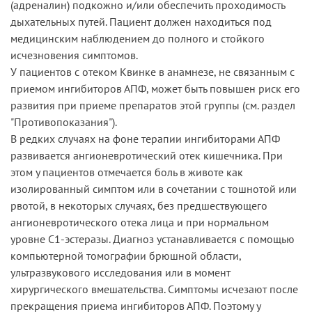
(адреналин) подкожно и/или обеспечить проходимость
дыхательных путей. Пациент должен находиться под
медицинским наблюдением до полного и стойкого
исчезновения симптомов.
У пациентов с отеком Квинке в анамнезе, не связанным с
приемом ингибиторов АПФ, может быть повышен риск его
развития при приеме препаратов этой группы (см.­ раздел
­"Противопоказания").
В редких случаях на фоне терапии ингибиторами АПФ
развивается ангионевротический отек кишечника. При
этом у пациентов отмечается боль в животе как
изолированный симптом или в сочетании с тошнотой или
рвотой, в некоторых случаях, без предшествующего
ангионевротического отека лица и при нормальном
уровне С1-эстеразы. Диагноз устанавливается с помощью
компьютерной томографии брюшной области,
ультразвукового исследования или в момент
хирургического вмешательства. Симптомы исчезают после
прекращения приема ингибиторов АПФ. Поэтому у