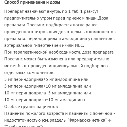
Способ применения и дозы
Препарат назначают внутрь, по 1 таб. 1 раз/сут
предпочтительно утром перед приемом пищи. Доза
препарата Престанс подбирается после ранее
проведенного титрования доз отдельных компонентов
препарата: периндоприла и амлодипина у пациентов с
артериальной гипертензией и/или ИБС.
При терапевтической необходимости, доза препарата
Престанс может быть изменена или предварительно
может быть проведен индивидуальный подбор доз
отдельных компонентов:
5 мг периндоприла+5 мг амлодипина или
5 мг периндоприла+10 мг амлодипина или
10 мг периндоприла+5 мг амлодипина или
10 мг периндоприла+10 мг амлодипина.
Особые­ группы­ пациентов­
Пациенты­ пожилого­ возраста ­и ­пациенты­ с ­почечной ­
недостаточностью­ (см. ­разделы­ "Фармакокинетика"­ и­
"Особые указания")