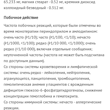
65.233 мг, магния стеарат - 0.52 мг, кремния диоксид
коллоидный безводный - 0.312 мг.
Побочное действие
Частота побочных реакций, которые были отмечены во
время монотерапии периндоприлом и амлодипином:
очень часто (≥1/10); часто (≥1/100, <1/10); нечасто
(≥1/1000, <1/100); редко (≥1/10 000, <1/1000); очень
редко (<1/10 000), включая отдельные сообщения;
неуточненной частоты (частота не может быть подсчитана
по доступным данным).
Со стороны системы кроветворения и лимфатической
системы: очень редко - лейкопения, нейтропения,
агранулоцитоз, панцитопения, тромбоцитопения,
гемолитическая анемия у пациентов с врожденным
дефицитом глюкозо-6-фосфатдегидрогеназы, снижение
концентрации гемоглобина и гематокрита.
Со стороны иммунной системы: нечасто - аллергические
реакции.