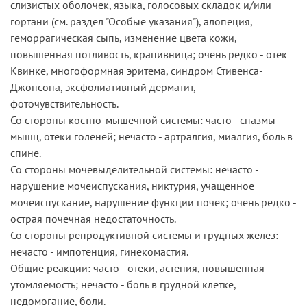
слизистых оболочек, языка, голосовых складок и/или
гортани (см. ­раздел­ "Особые­ указания"), алопеция,
геморрагическая сыпь, изменение цвета кожи,
повышенная потливость, крапивница; очень редко - отек
Квинке, многоформная эритема, синдром Стивенса-
Джонсона, эксфолиативный дерматит,
фоточувствительность.
Со стороны костно-мышечной системы: часто - спазмы
мышц, отеки голеней; нечасто - артралгия, миалгия, боль в
спине.
Со стороны мочевыделительной системы: нечасто -
нарушение мочеиспускания, никтурия, учащенное
мочеиспускание, нарушение функции почек; очень редко -
острая почечная недостаточность.
Со стороны репродуктивной­ системы ­и­ грудных­ желез:
нечасто - импотенция, гинекомастия.
Общие реакции: часто - отеки, астения, повышенная
утомляемость; нечасто - боль в грудной клетке,
недомогание, боли.