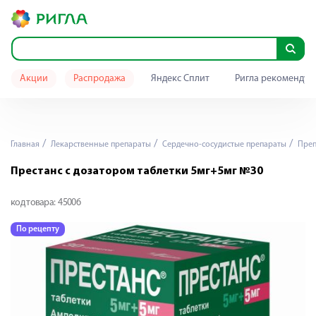
Акции
Распродажа
Яндекс Сплит
Ригла рекомендуе
Главная
Лекарственные препараты
Сердечно-сосудистые препараты
Преп
Престанс с дозатором таблетки 5мг+5мг №30
код товара:
45006
По рецепту