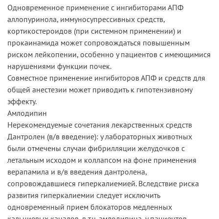
Одновременное применение с ингибиторами АПФ
аллопуринола, иммуносупрессивных средств,
кортикостероидов (при системном применении) и
прокаинамида может сопровождаться повышенным
риском лейкопении, особенно у пациентов с имеющимися
нарушениями функции почек.
Совместное применение ингибиторов АПФ и средств для
общей анестезии может приводить к гипотензивному
эффекту.
Амлодипин
Нерекомендуемые сочетания лекарственных средств
Дантролен (в/в введение): у лабораторных животных
были отмечены случаи фибрилляции желудочков с
летальным исходом и коллапсом на фоне применения
верапамила и в/в введения дантролена,
сопровождавшиеся гиперкалиемией. Вследствие риска
развития гиперкалиемии следует исключить
одновременный прием блокаторов медленных
кальциевых каналов, в т.ч. амлодипина, у пациентов,