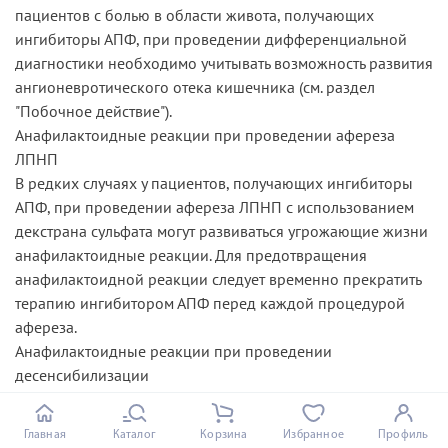
пациентов с болью в области живота, получающих
ингибиторы АПФ, при проведении дифференциальной
диагностики необходимо учитывать возможность развития
ангионевротического отека кишечника (см.­ раздел
­"Побочное действие").
Анафилактоидные реакции при проведении афереза
ЛПНП
В редких случаях у пациентов, получающих ингибиторы
АПФ, при проведении афереза ЛПНП с использованием
декстрана сульфата могут развиваться угрожающие жизни
анафилактоидные реакции. Для предотвращения
анафилактоидной реакции следует временно прекратить
терапию ингибитором АПФ перед каждой процедурой
афереза.
Анафилактоидные реакции при проведении
десенсибилизации
Имеются отдельные сообщения о развитии
анафилактоидных реакций у пациентов, получающих
Главная
Каталог
Корзина
Избранное
Профиль
ингибиторы АПФ во время десенсибилизирущей терапии