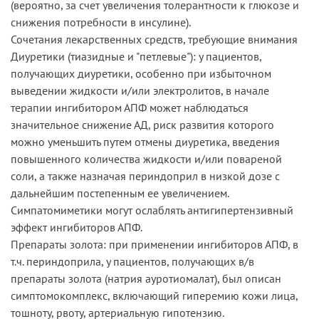
(вероятно, за счет увеличения толерантности к глюкозе и
снижения потребности в инсулине).
Сочетания лекарственных средств, требующие внимания
Диуретики (тиазидные и "петлевые"): у пациентов,
получающих диуретики, особенно при избыточном
выведении жидкости и/или электролитов, в начале
терапии ингибитором АПФ может наблюдаться
значительное снижение АД, риск развития которого
можно уменьшить путем отмены диуретика, введения
повышенного количества жидкости и/или повареной
соли, а также назначая периндоприл в низкой дозе с
дальнейшим постепенным ее увеличением.
Симпатомиметики могут ослаблять антигипертензивный
эффект ингибиторов АПФ.
Препараты золота: при применении ингибиторов АПФ, в
т.ч. периндоприла, у пациентов, получающих в/в
препараты золота (натрия ауротиомалат), был описан
симптомокомплекс, включающий гиперемию кожи лица,
тошноту, рвоту, артериальную гипотензию.