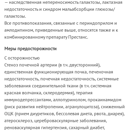
— наследственная непереносимость галактозы, лактазная
недостаточность и синдром мальабсорбции глюкозы/
галактозы.
Все противопоказания, связанные с периндоприлом и
амлодипином, приведенные выше, относятся также и к
комбинированному препарату Престанс.
Меры предосторожности
С осторожностью
Стеноз почечной артерии (в т.ч. двусторонний),
единственная функционирующая почка, печеночная
недостаточность, почечная недостаточность, системные
заболевания соединительной ткани (в т.ч. системная
красная волчанка, склеродермия), терапия
иммунодепрессантами, аллопуринолом, прокаинамидом
(риск развития нейтропении, агранулоцитоза), сниженный
ОЦК (прием диуретиков, бессолевая диета, рвота, диарея),
атеросклероз, цереброваскулярные заболевания,
реноваскулярная гипертензия, сахарный диабет,