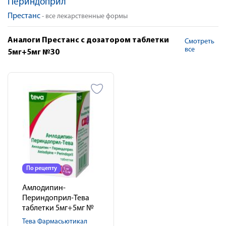
Периндоприл
Престанс
- все лекарственные формы
Аналоги Престанс с дозатором таблетки
Смотреть
все
5мг+5мг №30
По рецепту
Амлодипин-
Периндоприл-Тева
таблетки 5мг+5мг №
30
Тева Фармасьютикал