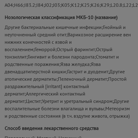
A04;H66;I83.2;I84;J02;J03;K05;K12;K25;K26;K29;L20.8;L22;
Нозологическая классификация МКБ-10 (название)
Другие бактериальные кишечные инфекции;Гнойный и
неуточненный средний отит;Варикозное расширение вен
нижних конечностей с язвой и
воспалением;Геморрой;Острый фарингит;Острый
тонзиллит;Гингивит и болезни пародонта;Стоматит и
родственные поражения;Язва желудка;Язва
двенадцатиперстной кишки;Гастрит и дуоденит;Другие
атопические дерматиты;Пеленочный дерматит;Простой
раздражительный [irritant] контактный
дерматит;Аллергический контактный
дерматит;Цистит;Уретрит и уретральный синдром;Другие
воспалительные болезни влагалища и вульвы;Метеоризм
и родственные состояния (в т.ч. вздутие живота, отрыжка)
Способ введения лекарственного средства
Пероральный, Местный, Наружный