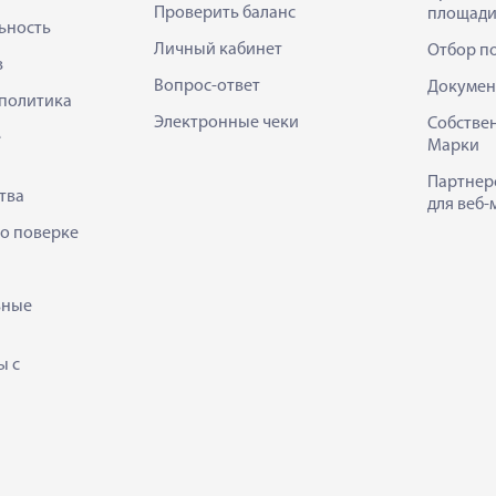
Проверить баланс
площади
ьность
Личный кабинет
Отбор п
в
Вопрос-ответ
Докумен
политика
Электронные чеки
Собстве
е
Марки
Партнер
тва
для веб-
 о поверке
ьные
ы с