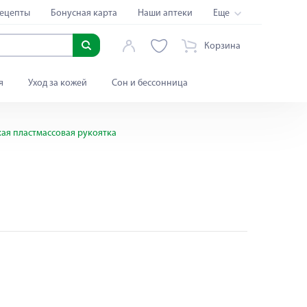
ецепты
Бонусная карта
Наши аптеки
Еще
Корзина
я
Уход за кожей
Сон и бессонница
ая пластмассовая рукоятка