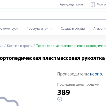
Арендодателям
Мои р
рекомендует
Простуда и грипп
Сердце и сосуды
Аллерги
ия
Костыли и трости
Трость опорная телескопическая ортопедическ
 ортопедическая пластмассовая рукоятка
Производитель:
неопр.
Последняя цена продажи
389