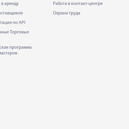
 в аренду
Работа в контакт-центре
оставщиков
Охрана труда
тация по API
нные Торговые
ская программа
мастеров