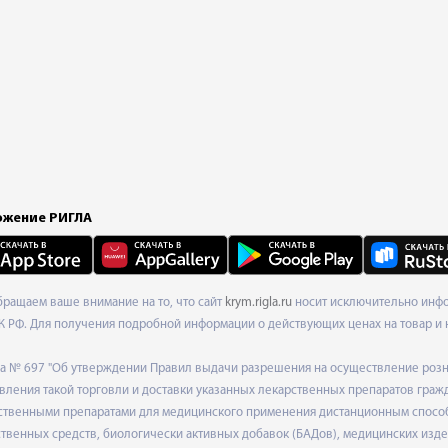
жение РИГЛА
Обращаем ваше внимание на то, что сайт
krym.rigla.ru
носит исключительно инфо
К РФ. Для получения подробной информации о действующих ценах на товар и 
ода № 697 "Об утверждении Правил выдачи разрешения на осуществление роз
ления такой торговли и доставки указанных лекарственных препаратов граж
твенными препаратами для медицинского применения дистанционным способом
венных средств, биологически активных добавок (БАДов), медицинских издел