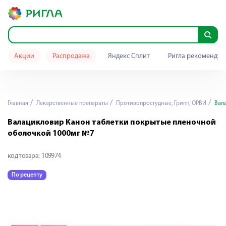
Акции
Распродажа
Яндекс Сплит
Ригла рекомендуе
Главная
Лекарственные препараты
Противопростудные, Грипп, ОРВИ
Вала
Валацикловир Канон таблетки покрытые пленочной
оболочкой 1000мг №7
код товара:
109974
По рецепту