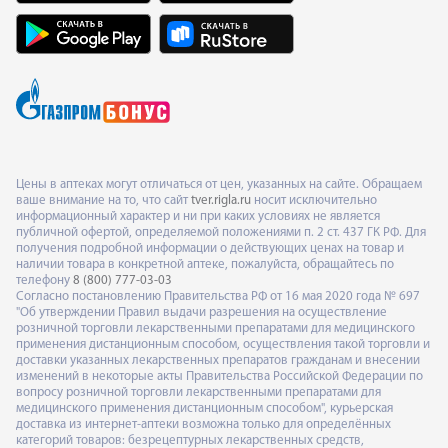
Цены в аптеках могут отличаться от цен, указанных на сайте. Обращаем
ваше внимание на то, что сайт
tver.rigla.ru
носит исключительно
информационный характер и ни при каких условиях не является
публичной офертой, определяемой положениями п. 2 ст. 437 ГК РФ. Для
получения подробной информации о действующих ценах на товар и
наличии товара в конкретной аптеке, пожалуйста, обращайтесь по
телефону
8 (800) 777-03-03
Согласно постановлению Правительства РФ от 16 мая 2020 года № 697
"Об утверждении Правил выдачи разрешения на осуществление
розничной торговли лекарственными препаратами для медицинского
применения дистанционным способом, осуществления такой торговли и
доставки указанных лекарственных препаратов гражданам и внесении
изменений в некоторые акты Правительства Российской Федерации по
вопросу розничной торговли лекарственными препаратами для
медицинского применения дистанционным способом", курьерская
доставка из интернет-аптеки возможна только для определённых
категорий товаров: безрецептурных лекарственных средств,