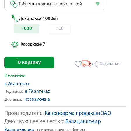
Таблетки покрытые оболочкой
Дозировка:
1000мг
1000
500
Фасовка:
№7
В корзину
Поделиться
В наличии
в 26 аптеках
в 79 аптеках
Под заказ:
невозможна
Доставка:
Производитель:
Канонфарма продакшн ЗАО
Действующее вещество:
Валацикловир
Валацикловир
- все лекарственные формы