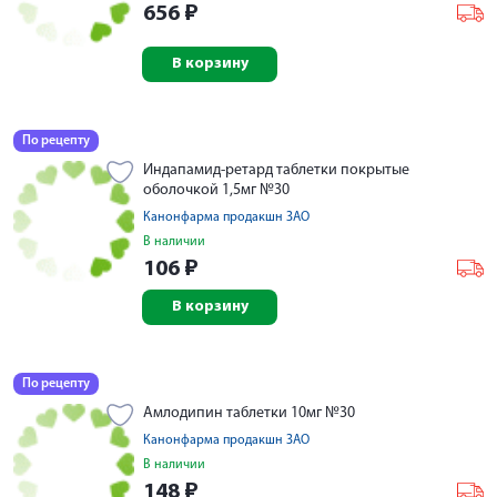
656
₽
В корзину
По рецепту
Индапамид-ретард таблетки покрытые
оболочкой 1,5мг №30
Канонфарма продакшн ЗАО
В наличии
106
₽
В корзину
По рецепту
Амлодипин таблетки 10мг №30
Канонфарма продакшн ЗАО
В наличии
148
₽