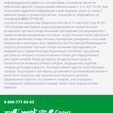
информационный характер и ни при каких условиях не является
публичной офертой, определяемой положениями п. 2 ст. 437 ГК РФ. Для
получения подробной информации о действующих ценах на товар и
наличии товара в конкретной аптеке, пожалуйста, обращайтесь по
телефону
8 (800) 777-03-03
Согласно постановлению Правительства РФ от 16 мая 2020 года № 697
"Об утверждении Правил выдачи разрешения на осуществление
розничной торговли лекарственными препаратами для медицинского
применения дистанционным способом, осуществления такой торговли и
доставки указанных лекарственных препаратов гражданам и внесении
изменений в некоторые акты Правительства Российской Федерации по
вопросу розничной торговли лекарственными препаратами для
медицинского применения дистанционным способом", курьерская
доставка из интернет-аптеки возможна только для определённых
категорий товаров: безрецептурных лекарственных средств,
биологически активных добавок (БАДов), медицинских изделий,
товаров для ухода и красоты, бытовой химии и других сопутствующих
товаров. Рецептурные препараты доставляются до ближайшей аптеки и
могут быть получены при наличии действующего рецепта,
оформленного врачом. Ассортимент товаров, участвующих в
специальных предложениях и акциях, может быть ограничен или
изменен
8-800-777-03-03