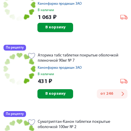
Канонфарма продакшн ЗАО
В наличии
1 063
₽
В корзину
По рецепту
Аторика табс таблетки покрытые оболочкой
пленочной 90мг № 7
Канонфарма продакшн ЗАО
В наличии
431
₽
В корзину
от
246
По рецепту
Суматриптан-Канон таблетки покрытые
оболочкой 100мг № 2