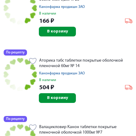
Канонфарма продакшн ЗАО
В наличии
166
₽
В корзину
По рецепту
Аторика табс таблетки покрытые оболочкой
пленочной 60мг № 14
Канонфарма продакшн ЗАО
В наличии
504
₽
В корзину
По рецепту
Валацикловир Канон таблетки покрытые
пленочной оболочкой 1000мг №7