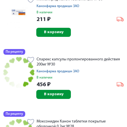
Канонфарма продакшн ЗАО
В наличии
211
₽
В корзину
По рецепту
Спарекс капсулы пролонгированного действия
200мг №30
Канонфарма продакшн ЗАО
В наличии
456
₽
В корзину
По рецепту
Моксонидин Канон таблетки покрытые
оболочкой 0,2мг №28