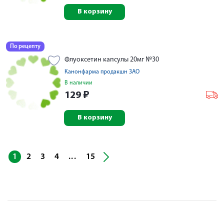
В корзину
По рецепту
Флуоксетин капсулы 20мг №30
Канонфарма продакшн ЗАО
В наличии
129
₽
В корзину
...
1
2
3
4
15