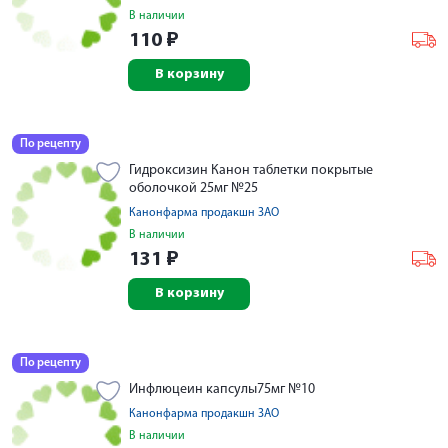
В наличии
110
₽
В корзину
По рецепту
Гидроксизин Канон таблетки покрытые
оболочкой 25мг №25
Канонфарма продакшн ЗАО
В наличии
131
₽
В корзину
По рецепту
Инфлюцеин капсулы75мг №10
Канонфарма продакшн ЗАО
В наличии