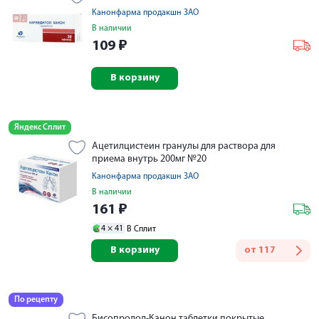
Канонфарма продакшн ЗАО
В наличии
109
₽
В корзину
Яндекс Сплит
Ацетилцистеин гранулы для раствора для
приема внутрь 200мг №20
Канонфарма продакшн ЗАО
В наличии
161
₽
4 ×
41
В Сплит
В корзину
от
117
По рецепту
Бисопролол-Канон таблетки покрытые