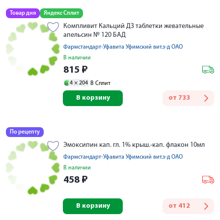
Товар дня
Яндекс Сплит
Компливит Кальций Д3 таблетки жевательные
апельсин № 120 БАД
Фармстандарт-Уфавита Уфимский вит.з-д ОАО
В наличии
815
₽
4 ×
204
В Сплит
В корзину
от
733
По рецепту
Эмоксипин кап. гл. 1% крыш.-кап. флакон 10мл
Фармстандарт-Уфавита Уфимский вит.з-д ОАО
В наличии
458
₽
В корзину
от
412