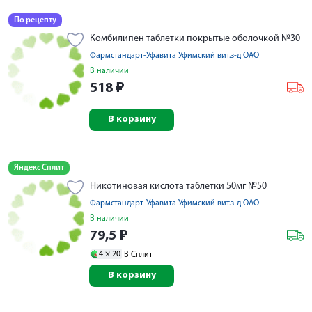
По рецепту
Комбилипен таблетки покрытые оболочкой №30
Фармстандарт-Уфавита Уфимский вит.з-д ОАО
В наличии
518
₽
В корзину
Яндекс Сплит
Никотиновая кислота таблетки 50мг №50
Фармстандарт-Уфавита Уфимский вит.з-д ОАО
В наличии
79,5
₽
4 ×
20
В Сплит
В корзину