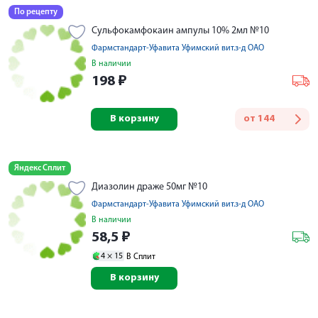
По рецепту
Сульфокамфокаин ампулы 10% 2мл №10
Фармстандарт-Уфавита Уфимский вит.з-д ОАО
В наличии
198
₽
В корзину
от
144
Яндекс Сплит
Диазолин драже 50мг №10
Фармстандарт-Уфавита Уфимский вит.з-д ОАО
В наличии
58,5
₽
4 ×
15
В Сплит
В корзину