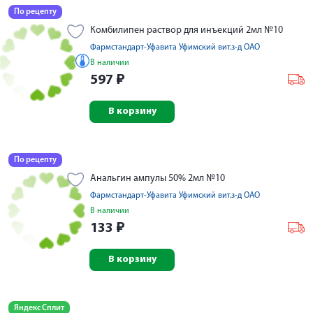
По рецепту
Комбилипен раствор для инъекций 2мл №10
Фармстандарт-Уфавита Уфимский вит.з-д ОАО
В наличии
597
₽
В корзину
По рецепту
Анальгин ампулы 50% 2мл №10
Фармстандарт-Уфавита Уфимский вит.з-д ОАО
В наличии
133
₽
В корзину
Яндекс Сплит