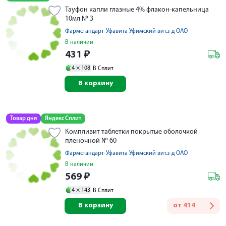
Тауфон капли глазные 4% флакон-капельница
10мл № 3
Фармстандарт-Уфавита Уфимский вит.з-д ОАО
В наличии
431
₽
4 ×
108
В Сплит
В корзину
Товар дня
Яндекс Сплит
Компливит таблетки покрытые оболочкой
пленочной № 60
Фармстандарт-Уфавита Уфимский вит.з-д ОАО
В наличии
569
₽
4 ×
143
В Сплит
В корзину
от
414