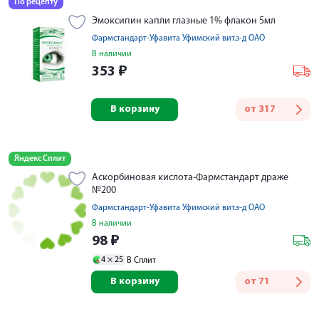
По рецепту
Эмоксипин капли глазные 1% флакон 5мл
Фармстандарт-Уфавита Уфимский вит.з-д ОАО
В наличии
353
₽
В корзину
от
317
Яндекс Сплит
Аскорбиновая кислота-Фармстандарт драже
№200
Фармстандарт-Уфавита Уфимский вит.з-д ОАО
В наличии
98
₽
4 ×
25
В Сплит
В корзину
от
71