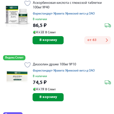
Аскорбиновая кислота с глюкозой таблетки
100мг №40
Фармстандарт-Уфавита Уфимский вит.з-д ОАО
В наличии
86,5
₽
4 ×
22
В Сплит
В корзину
от
63
Яндекс Сплит
Диазолин драже 100мг №10
Фармстандарт-Уфавита Уфимский вит.з-д ОАО
В наличии
74,5
₽
4 ×
19
В Сплит
В корзину