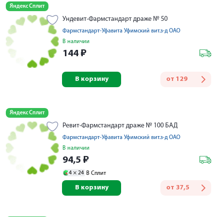
Яндекс Сплит
Ундевит-Фармстандарт драже № 50
Фармстандарт-Уфавита Уфимский вит.з-д ОАО
В наличии
144
₽
В корзину
от
129
Яндекс Сплит
Ревит-Фармстандарт драже № 100 БАД
Фармстандарт-Уфавита Уфимский вит.з-д ОАО
В наличии
94,5
₽
4 ×
24
В Сплит
В корзину
от
37,5