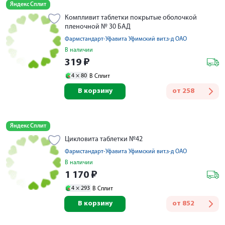
Яндекс Сплит
Компливит таблетки покрытые оболочкой
пленочной № 30 БАД
Фармстандарт-Уфавита Уфимский вит.з-д ОАО
В наличии
319
₽
4 ×
80
В Сплит
В корзину
от
258
Яндекс Сплит
Цикловита таблетки №42
Фармстандарт-Уфавита Уфимский вит.з-д ОАО
В наличии
1 170
₽
4 ×
293
В Сплит
В корзину
от
852