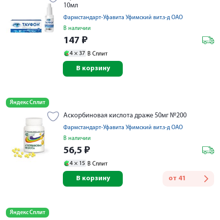
10мл
Фармстандарт-Уфавита Уфимский вит.з-д ОАО
В наличии
147
₽
4 ×
37
В Сплит
В корзину
Яндекс Сплит
Аскорбиновая кислота драже 50мг №200
Фармстандарт-Уфавита Уфимский вит.з-д ОАО
В наличии
56,5
₽
4 ×
15
В Сплит
В корзину
от
41
Яндекс Сплит