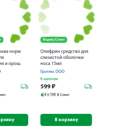
т
Яндекс Сплит
Аква норм
Олифрин средство для
ля
слизистой оболочки
я и орош.
носа 15мл
са струя
О
Гротекс ООО
В наличии
599
₽
4 ×
150
плит
В Сплит
орзину
В корзину