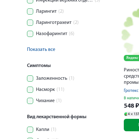
Инфекции верхних отделов дыхательных путей
(5)
Ларингит
(2)
Ларинготрахеит
(2)
Назофарингит
(6)
Показать все
Яндекс
Симптомы
Риност
средст
Заложенность
(1)
промыв
полост
Насморк
(11)
Гротек
150мл
В налич
Чихание
(1)
548
4 ×
13
Вид лекарственной формы
Капли
(1)