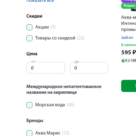
Показать все
Яндекс
Скидки
Аква-м
Интен
Акции
(5)
промы
для пр
Jadran
Товары со скидкой
(23)
150мл
В налич
595
Цена
4 ×
14
от
до
Международное непатентованное
название на кириллице
Морская вода
(46)
Бренды
Аква Марис
(12)