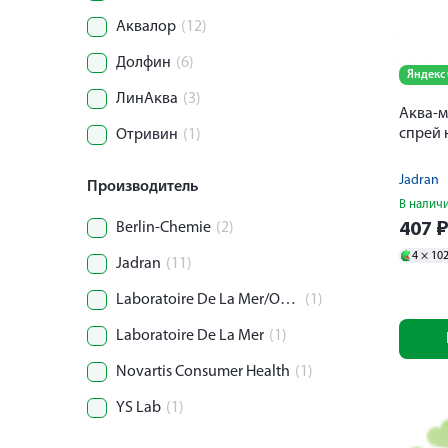
Аквалор
(12)
Долфин
(6)
Яндекс
ЛинАква
(3)
Аква-м
спрей 
Отривин
(1)
Jadran
Производитель
В налич
Berlin-Chemie
(2)
407
4 ×
10
Jadran
(11)
Laboratoire De La Mer/Отисифарм АО
(1)
Laboratoire De La Mer
(1)
Novartis Consumer Health
(1)
YS Lab
(1)