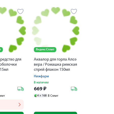
т
Яндекс Сплит
редство для
Аквалор для горла Алоэ
 оболочки
вера / Ромашка римская
 15мл
спрей флакон 150мл
Нижфарм
В наличии
669
₽
4 ×
168
плит
В Сплит