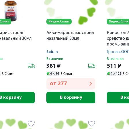
 Сплит
Яндекс Сплит
Яндекс Спли
арис стронг
Аква-марис плюс спрей
Риностоп 
назальный 30мл
назальный 30мл
средство д
промывани
полости н
Jadran
Гротекс ОО
ии
В наличии
В наличии
₽
381
₽
511
₽
2
4 ×
96
4 ×
128
В Сплит
В Сплит
В С
от
277
В корзину
В корзину
В к