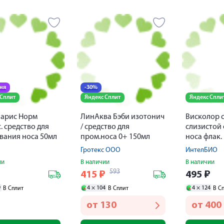
дня
-30%
 Сплит
Яндекс Сплит
Яндекс Спли
Марис Норм
ЛинАква Бэби изотонич
Висколор с
. средство для
/ средство для
слизистой
ания носа 50мл
пром.носа 0+ 150мл
носа флак.
Гротекс ООО
ИнтелБИО
ии
В наличии
В наличии
593
₽
415
₽
495
₽
9
4 ×
104
4 ×
124
В Сплит
В Сплит
В С
от
130
от
400