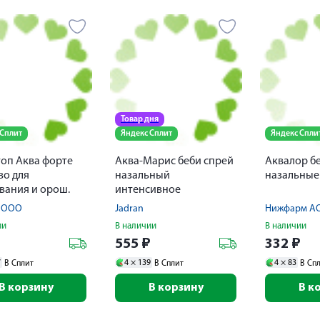
Товар дня
 Сплит
Яндекс Сплит
Яндекс Спли
оп Аква форте
Аква-Марис беби спрей
Аквалор б
во для
назальный
назальные
ания и орош.
интенсивное
и носа струя
промывание 150мл
с ООО
Jadran
Нижфарм А
ии
В наличии
В наличии
₽
555
₽
332
₽
7
4 ×
139
4 ×
83
В Сплит
В Сплит
В Сп
В корзину
В корзину
В к