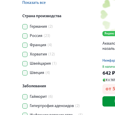
Показать все
Страна производства
Германия
(2)
Яндекс
Россия
(23)
Аквало
Франция
(4)
назаль
Хорватия
(12)
Нижфар
Швейцария
(1)
В налич
Швеция
(4)
642
4 ×
16
Заболевания
от
Гайморит
(6)
Гипертрофия аденоидов
(2)