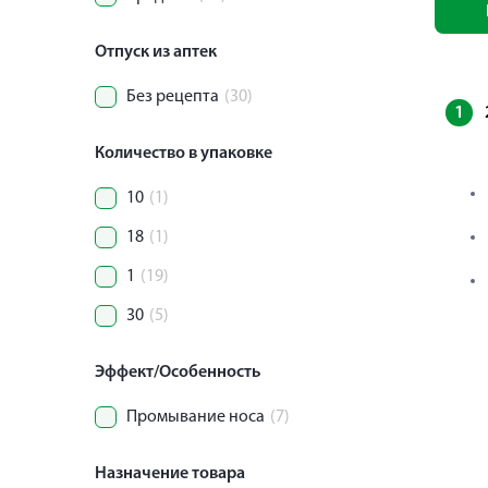
Отпуск из аптек
Без рецепта
(30)
1
Количество в упаковке
10
(1)
18
(1)
1
(19)
30
(5)
Эффект/Особенность
Промывание носа
(7)
Назначение товара