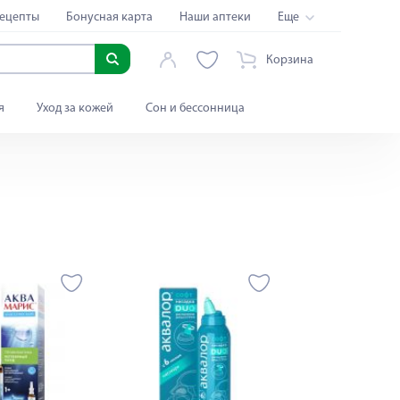
ецепты
Бонусная карта
Наши аптеки
Еще
Корзина
я
Уход за кожей
Сон и бессонница