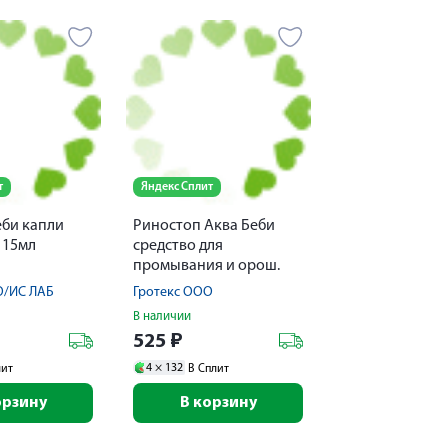
т
Яндекс Сплит
еби капли
Риностоп Аква Беби
 15мл
средство для
промывания и орош.
полости носа душ 150мл
О/ИС ЛАБ
Гротекс ООО
В наличии
525
₽
4 ×
132
лит
В Сплит
орзину
В корзину