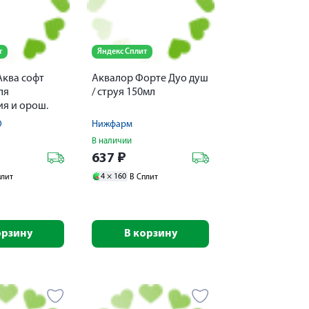
т
Яндекс Сплит
Аква софт
Аквалор Форте Дуо душ
ля
/ струя 150мл
я и орош.
оса душ 150мл
О
Нижфарм
В наличии
637
₽
4 ×
160
плит
В Сплит
орзину
В корзину