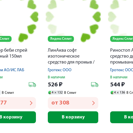
 Сплит
Яндекс Сплит
Яндекс Спли
р беби спрей
ЛинАква софт
Риностоп 
ный 150мл
изотоническое
средство д
средство для промыв /
промывани
орошен. полости носа
полости но
м АО/ИС ЛАБ
Гротекс ООО
Гротекс ОО
0,9% аэрозоль 1+ 150мл
150мл
ии
В наличии
В наличии
₽
526
₽
544
₽
1
4 ×
132
4 ×
136
В Сплит
В Сплит
В С
577
от
308
В корзину
В корзину
В к