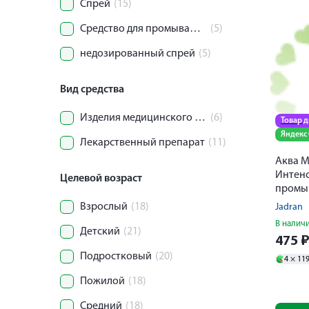
Спрей
(15)
Средство для промывания носа
(5)
недозированный спрей
(5)
Вид средства
Изделия медицинского назначения
(6)
Товар 
Яндекс
Лекарственный препарат
(11)
Аква 
Интенс
Целевой возраст
промыв
Взрослый
(18)
Jadran
В налич
Детский
(21)
475
Подростковый
(20)
4 ×
11
Пожилой
(18)
Средний
(18)