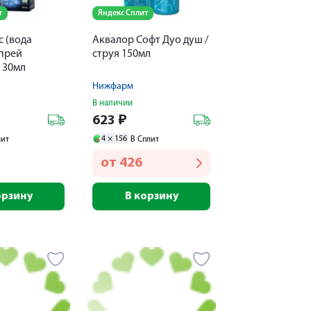
т
Яндекс Сплит
 (вода
Аквалор Софт Дуо душ /
спрей
струя 150мл
 30мл
Нижфарм
В наличии
623
₽
4 ×
156
лит
В Сплит
от
426
орзину
В корзину